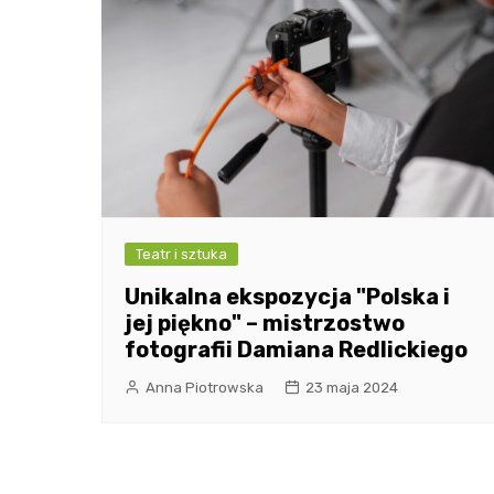
Teatr i sztuka
Unikalna ekspozycja "Polska i
jej piękno" – mistrzostwo
fotografii Damiana Redlickiego
Anna Piotrowska
23 maja 2024