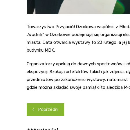
Towarzystwo Przyjaciół Ozorkowa wspólnie z Młod
„Wodnik” w Ozorkowie podejmują się organizacji eks
miasta. Data otwarcia wystawy to 23 lutego, a jej l
budynku MDK.
Organizatorzy apelują do dawnych sportowców i ic
ekspozycji. Szukają artefaktów takich jak zdjęcia,
przedmiotów po zakończeniu wystawy, natomiast f
gdzie można składać swoje pamiątki to siedziba Mł
Nawigacja
Poprzedni
wpisu