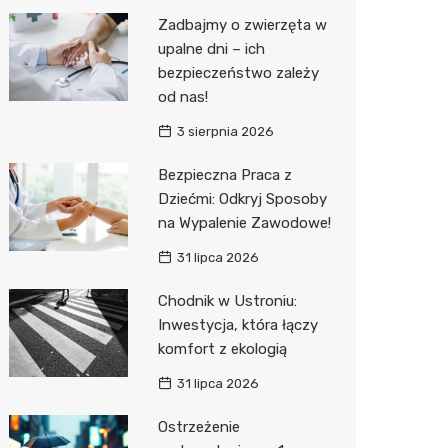
Pozostałe
Sport i rozrywka
Laryngo
Myjnia 
Bibliote
Klub
Zadbajmy o zwierzęta w
upalne dni – ich
Zwierzęta
Dermat
Pomoc 
Przedsz
Wesele
Sklep z
bezpieczeństwo zależy
Sklepy specjalistyczne
Okulista
Stacja 
Siłownia
Wetery
Jubiler
od nas!
3 sierpnia 2026
Sieci handlowe
Dietety
Stacja p
Optyk
Lidl
Bezpieczna Praca z
Usługi
Psychot
Mechan
Sklep w
Stokrot
Drukarn
Dziećmi: Odkryj Sposoby
Sklep m
Księgar
Żabka
Lombar
na Wypalenie Zawodowe!
Przycho
Sklep r
Media E
Geodet
31 lipca 2026
Kwiaciar
Pepco
Meble n
Chodnik w Ustroniu:
Inwestycja, która łączy
Action
Taxi
komfort z ekologią
Biedron
Fotogra
31 lipca 2026
Ostrzeżenie