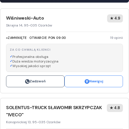
Wiśniweski-Auto
★ 4.9
Skrajna 14, 95-035 Ozorków
ZAMKNIĘTE · OTWARCIE: PON 09:00
19 opinii
ZA CO CHWALĄ KLIENCI
Profesjonalna obsługa
Duża wiedza motoryzacyjna
Wysokiej jakości sprzęt
Zadzwoń
Nawiguj
SOLENTUS-TRUCK SŁAWOMIR SKRZYPCZAK
★ 4.8
"IVECO"
Konopnickiej 13, 95-035 Ozorków