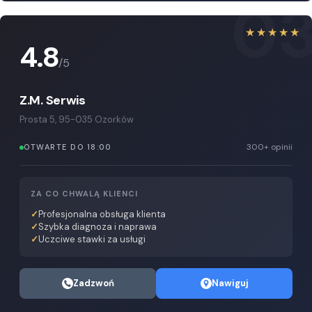
0
★★★★★
4.8
/5
Z.M. Serwis
Prosta 5, 95-035 Ozorków
300+ opinii
OTWARTE DO 18:00
ZA CO CHWALĄ KLIENCI
Profesjonalna obsługa klienta
Szybka diagnoza i naprawa
Uczciwe stawki za usługi
Zadzwoń
Nawiguj