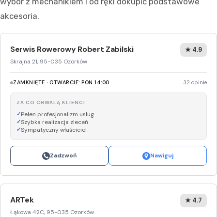
wybór z mechanikiem i od ręki dokupić podstawowe
akcesoria.
Serwis Rowerowy Robert Zabilski
★ 4.9
Skrajna 21, 95-035 Ozorków
ZAMKNIĘTE · OTWARCIE: PON 14:00
32 opinie
ZA CO CHWALĄ KLIENCI
Pełen profesjonalizm usług
Szybka realizacja zleceń
Sympatyczny właściciel
Zadzwoń
Nawiguj
ARTek
★ 4.7
Łąkowa 42C, 95-035 Ozorków