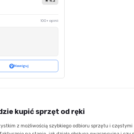
★ 4.3
100+ opinii
Nawiguj
zie kupić sprzęt od ręki
ystkim z możliwością szybkiego odbioru sprzętu i częstymi 
r faktycznie na stanie, jak działa obsługa gwarancyjna i czy