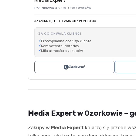
Media Expert
Południowa 46, 95-035 Ozorków
ZAMKNIĘTE · OTWARCIE: PON 10:00
ZA CO CHWALĄ KLIENCI
Profesjonalna obsługa klienta
Kompetentni doradcy
Miła atmosfera zakupów
Zadzwoń
Media Expert w Ozorkowie – gd
Zakupy w
Media Expert
kojarzą się przede wsz
tylko cena, ale też to, czy dany sklep ma towa