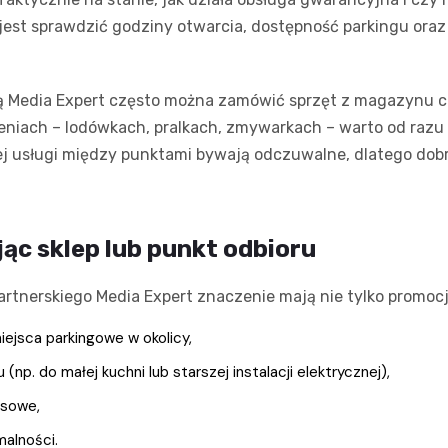
st sprawdzić godziny otwarcia, dostępność parkingu oraz i
ią Media Expert często można zamówić sprzęt z magazynu c
niach – lodówkach, pralkach, zmywarkach – warto od razu d
iej usługi między punktami bywają odczuwalne, dlatego dob
ąc sklep lub punkt odbioru
rtnerskiego Media Expert znaczenie mają nie tylko promocje
iejsca parkingowe w okolicy,
np. do małej kuchni lub starszej instalacji elektrycznej),
isowe,
alności.