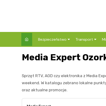
Skip
to
content
Bezpieczeństwo
Transport
Mi
Kronika policyjna
Komunikacja miej
I
Media Expert Ozo
Wypadki i zdarzenia
Drogi i remonty
S
l
Prewencja i edukacja
Sprzęt RTV, AGD czy elektronika z Media Ex
policyjna
Ś
weekend. W katalogu zebrano lokalne punkty
I
oraz aktualne promocje.