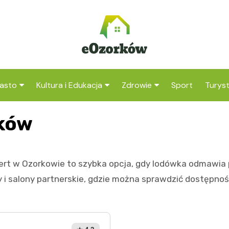
asto
Kultura i Edukacja
Zdrowie
Sport
Turys
ska
nwestycje
Koncerty i festiwale
Szpitale i medycyna
Atrak
rków
Ozork
amorząd i polityka
Teatr i sztuka
Profilaktyka i zdrowie
okalna
Atrak
Biblioteka i literatura
okoli
pert w Ozorkowie to szybka opcja, gdy lodówka odmawia
rodowisko i ekologia
Szkoły i przedszkola
 i salony partnerskie, gdzie można sprawdzić dostępno
nstytucje
Uczelnie i nauka