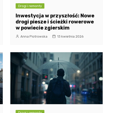
Drogi i remonty
Inwestycja w przyszłość: Nowe
drogi piesze i ścieżki rowerowe
w powiecie zgierskim
Anna Piotrowska
13 kwietnia 2026
Drogi i remonty