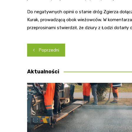
Do negatywnych opinii o stanie dróg Zgierza dołączy
Kurak, prowadzącą obok wieżowców. W komentarzach
przeprosinami stwierdził, że dziury z Łodzi dotarły 
Nawigacja
Poprzedni
wpisu
Aktualności