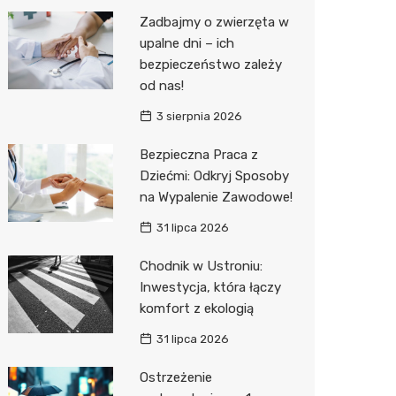
Pozostałe
Sport i rozrywka
Laryngo
Myjnia 
Bibliote
Klub
Zadbajmy o zwierzęta w
upalne dni – ich
Zwierzęta
Dermat
Pomoc 
Przedsz
Wesele
Sklep z
bezpieczeństwo zależy
Sklepy specjalistyczne
Okulista
Stacja 
Siłownia
Wetery
Jubiler
od nas!
3 sierpnia 2026
Sieci handlowe
Dietety
Stacja p
Optyk
Lidl
Bezpieczna Praca z
Usługi
Psychot
Mechan
Sklep w
Stokrot
Drukarn
Dziećmi: Odkryj Sposoby
Sklep m
Księgar
Żabka
Lombar
na Wypalenie Zawodowe!
Przycho
Sklep r
Media E
Geodet
31 lipca 2026
Kwiaciar
Pepco
Meble n
Chodnik w Ustroniu:
Inwestycja, która łączy
Action
Taxi
komfort z ekologią
Biedron
Fotogra
31 lipca 2026
Ostrzeżenie