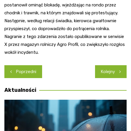
postanowił ominąć blokadę, wjeżdżając na rondo przez
chodnik i trawnik, na którym znajdowali się protestujący.
Następnie, według relacji świadka, kierowca gwałtownie
przyspieszył, co doprowadziło do potrącenia rolnika.
Nagranie z tego zdarzenia zostało opublikowane w serwisie
X przez magazyn rolniczy Agro Profil, co zwiększyło rozgłos
wokół incydentu.
Nawigacja
Poprzedni
Kolejny
wpisu
Aktualności