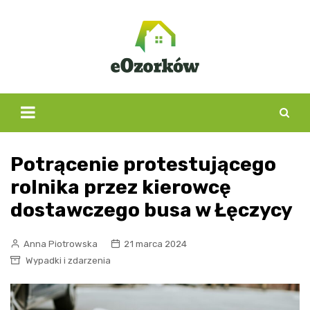
Skip
to
content
Potrącenie protestującego
rolnika przez kierowcę
dostawczego busa w Łęczycy
Anna Piotrowska
21 marca 2024
Wypadki i zdarzenia