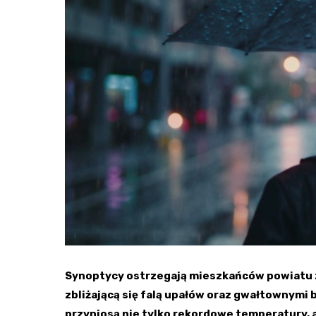
Synoptycy ostrzegają mieszkańców powiatu 
zbliżającą się falą upałów oraz gwałtownymi 
przyniosą nie tylko rekordowe temperatury, a