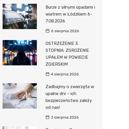
Pozostałe
Sport i rozrywka
Laryngo
Myjnia 
Bibliote
Klub
Burze z silnymi opadami i
wiatrem w Łódzkiem 6-
Zwierzęta
Dermat
Pomoc 
Przedsz
Wesele
Sklep z
7.08.2026
Sklepy specjalistyczne
Okulista
Stacja 
Siłownia
Wetery
Jubiler
6 sierpnia 2026
Sieci handlowe
Dietety
Stacja p
Optyk
Lidl
OSTRZEŻENIE 3.
STOPNIA: ZGROŻENIE
Usługi
Psychot
Mechan
Sklep w
Stokrot
Drukarn
UPAŁEM W POWIECIE
Sklep m
Księgar
Żabka
Lombar
ZGIERSKIM
Przycho
Sklep r
Media E
Geodet
4 sierpnia 2026
Kwiaciar
Pepco
Meble n
Zadbajmy o zwierzęta w
upalne dni – ich
Action
Taxi
bezpieczeństwo zależy
od nas!
Biedron
Fotogra
3 sierpnia 2026