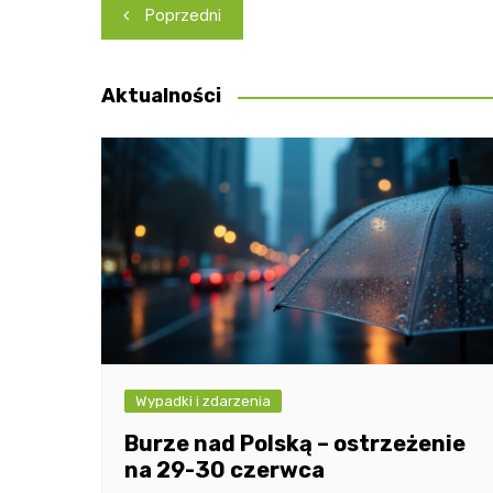
Nawigacja
Poprzedni
wpisu
Aktualności
Wypadki i zdarzenia
Burze nad Polską – ostrzeżenie
na 29-30 czerwca