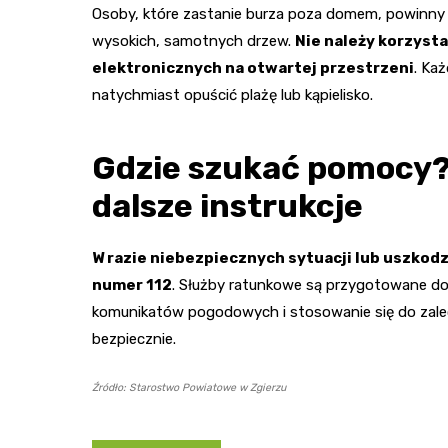
Osoby, które zastanie burza poza domem, powinny 
wysokich, samotnych drzew.
Nie należy korzyst
elektronicznych na otwartej przestrzeni
. Ka
natychmiast opuścić plażę lub kąpielisko.
Gdzie szukać pomocy? 
dalsze instrukcje
W razie niebezpiecznych sytuacji lub uszkod
numer 112
. Służby ratunkowe są przygotowane do
komunikatów pogodowych i stosowanie się do zalece
bezpiecznie.
Źródło: Starostwo Powiatowe w Zgierzu