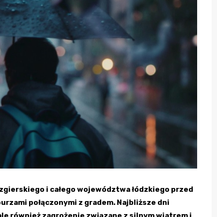
zgierskiego i całego województwa łódzkiego przed
burzami połączonymi z gradem. Najbliższe dni
le również zagrożenie związane z silnym wiatrem i