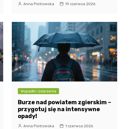
Anna Piotrowska
19 czerwca 2026
Wypadki i zdarzenia
Burze nad powiatem zgierskim –
przygotuj się na intensywne
opady!
Anna Piotrowska
1 czerwca 2026