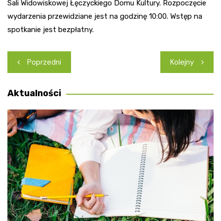
Sali Widowiskowej Łęczyckiego Domu Kultury. Rozpoczęcie
wydarzenia przewidziane jest na godzinę 10:00. Wstęp na
spotkanie jest bezpłatny.
Nawigacja
Poprzedni
Kolejny
wpisu
Aktualności