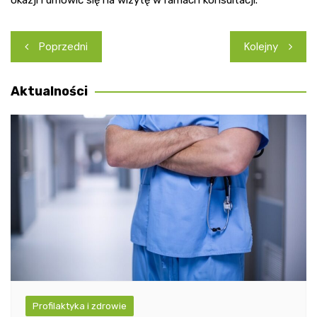
Nawigacja
Poprzedni
Kolejny
wpisu
Aktualności
Profilaktyka i zdrowie