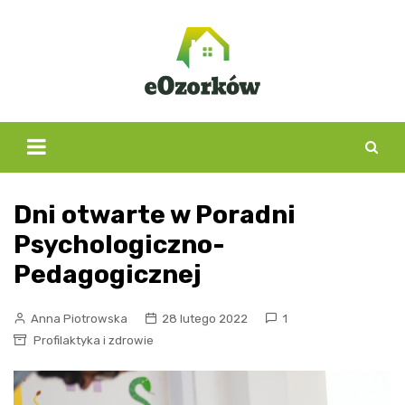
Skip
to
content
Dni otwarte w Poradni
Psychologiczno-
Pedagogicznej
Anna Piotrowska
28 lutego 2022
1
Profilaktyka i zdrowie