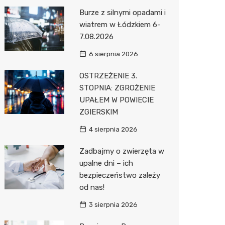
Pozostałe
Sport i rozrywka
Laryngo
Myjnia 
Bibliote
Klub
Burze z silnymi opadami i
wiatrem w Łódzkiem 6-
Zwierzęta
Dermat
Pomoc 
Przedsz
Wesele
Sklep z
7.08.2026
Sklepy specjalistyczne
Okulista
Stacja 
Siłownia
Wetery
Jubiler
6 sierpnia 2026
Sieci handlowe
Dietety
Stacja p
Optyk
Lidl
OSTRZEŻENIE 3.
STOPNIA: ZGROŻENIE
Usługi
Psychot
Mechan
Sklep w
Stokrot
Drukarn
UPAŁEM W POWIECIE
Sklep m
Księgar
Żabka
Lombar
ZGIERSKIM
Przycho
Sklep r
Media E
Geodet
4 sierpnia 2026
Kwiaciar
Pepco
Meble n
Zadbajmy o zwierzęta w
upalne dni – ich
Action
Taxi
bezpieczeństwo zależy
od nas!
Biedron
Fotogra
3 sierpnia 2026