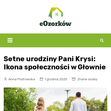
Skip
to
content
Setne urodziny Pani Krysi:
Ikona społeczności w Głownie
Anna Piotrowska
1 grudnia 2025
Znane osoby