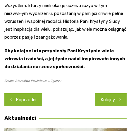
Wszystkim, którzy mieli okazję uczestniczyć w tym
niezwykłym wydarzeniu, pozostaną w pamięci chwile pełne
wzruszeń i wspólnej radości. Historia Pani Krystyny Siudy
jest inspiracją dla wielu, pokazując, jak wiele można osiągnąć
poprzez pasję i zaangażowanie.
Oby kolejne lata przyniosły Pani Krystynie wiele
zdrowia i radości, a jej życie nadal inspirowało innych
do działania na rzecz społeczności.
Źródło: Starostwo Powiatowe w Zgierzu
Nawigacja
Poprzedni
Kolejny
wpisu
Aktualności