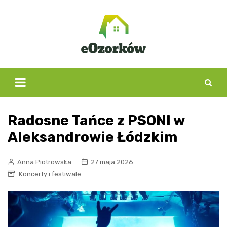
Skip
to
content
Radosne Tańce z PSONI w
Aleksandrowie Łódzkim
Anna Piotrowska
27 maja 2026
Koncerty i festiwale