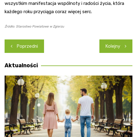
wszystkim manifestacja wspólnoty i radości życia, która
każdego roku przyciąga coraz więcej serc.
Źródło: Starostwo Powiatowe w Zgierzu
Nawigacja
Poprzedni
Kolejny
wpisu
Aktualności