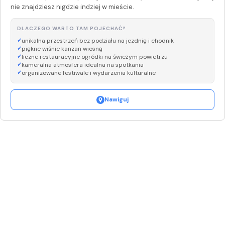
nie znajdziesz nigdzie indziej w mieście.
DLACZEGO WARTO TAM POJECHAĆ?
unikalna przestrzeń bez podziału na jezdnię i chodnik
piękne wiśnie kanzan wiosną
liczne restauracyjne ogródki na świeżym powietrzu
kameralna atmosfera idealna na spotkania
organizowane festiwale i wydarzenia kulturalne
Nawiguj
Leaflet
|
©
OpenStreetMap
+
−