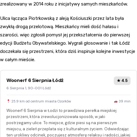
zrealizowany w 2014 roku z inicjatywy samych mieszkańców.
Ulica łącząca Piotrkowską z aleją Kościuszki przez lata była
zwykłą drogą przelotową. Mieszkańcy mieli dość hałasu i
szarości, więc zgłosili pomysł jej przekształcenia do pierwszej
edycji Budżetu Obywatelskiego. Wygrali głosowanie i tak Łódź
doczekała się przestrzeni, która dziś inspiruje kolejne inwestycje
w całym mieście.
Woonerf 6 Sierpnia Łódź
★ 4.5
6 Sierpnia 1, 90-001 Łódź
25.9 km od centrum miasta Ozorków
39 min
Woonerf 6 Sierpnia w Łodzi to prawdziwa perełka miejskiej
przestrzeni, która zrewolucjonizowała sposób, w jaki
postrzegamy ulice. To miejsce, gdzie piesi są na pierwszym
miejscu, a zieleń przeplata się z kulturalnym życiem. Odwiedzając
ten urokliwy odcinek, poczujesz atmosferę relaksu i radości, jakiej