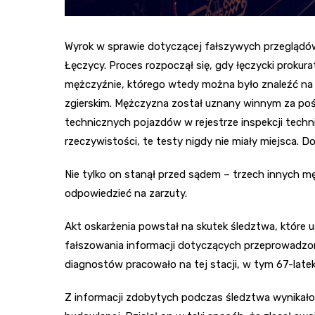
Wyrok w sprawie dotyczącej fałszywych przegląd
Łęczycy. Proces rozpoczął się, gdy łęczycki prokura
mężczyźnie, którego wtedy można było znaleźć na t
zgierskim. Mężczyzna został uznany winnym za p
technicznych pojazdów w rejestrze inspekcji techni
rzeczywistości, te testy nigdy nie miały miejsca. D
Nie tylko on stanął przed sądem – trzech innych mę
odpowiedzieć na zarzuty.
Akt oskarżenia powstał na skutek śledztwa, które us
fałszowania informacji dotyczących przeprowadzo
diagnostów pracowało na tej stacji, w tym 67-latek
Z informacji zdobytych podczas śledztwa wynikało, ż