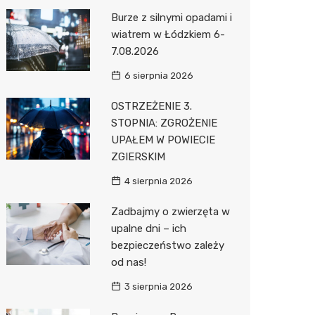
Pozostałe
Sport i rozrywka
Laryngo
Myjnia 
Bibliote
Klub
Burze z silnymi opadami i
wiatrem w Łódzkiem 6-
Zwierzęta
Dermat
Pomoc 
Przedsz
Wesele
Sklep z
7.08.2026
Sklepy specjalistyczne
Okulista
Stacja 
Siłownia
Wetery
Jubiler
6 sierpnia 2026
Sieci handlowe
Dietety
Stacja p
Optyk
Lidl
OSTRZEŻENIE 3.
STOPNIA: ZGROŻENIE
Usługi
Psychot
Mechan
Sklep w
Stokrot
Drukarn
UPAŁEM W POWIECIE
Sklep m
Księgar
Żabka
Lombar
ZGIERSKIM
Przycho
Sklep r
Media E
Geodet
4 sierpnia 2026
Kwiaciar
Pepco
Meble n
Zadbajmy o zwierzęta w
upalne dni – ich
Action
Taxi
bezpieczeństwo zależy
od nas!
Biedron
Fotogra
3 sierpnia 2026