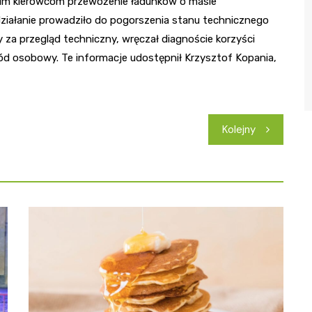
woim kierowcom przewożenie ładunków o masie
działanie prowadziło do pogorszenia stanu technicznego
za przegląd techniczny, wręczał diagnoście korzyści
hód osobowy. Te informacje udostępnił Krzysztof Kopania,
Kolejny