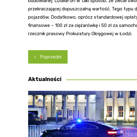
budowlanej. Działał on w taki sposób, że zlecał s
przekraczającej dopuszczalną wartość. Tego typu 
pojazdów. Dodatkowo, oprócz standardowej opłaty 
finansowe – 100 zł za ciężarówkę i 50 zł za samoc
rzecznik prasowy Prokuratury Okręgowej w Łodzi.
Nawigacja
Poprzedni
wpisu
Aktualności