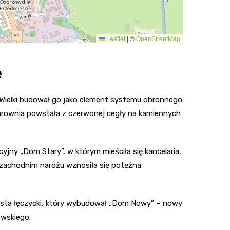
Leaflet
|
©
OpenStreetMap
ę
 Wielki budował go jako element systemu obronnego
Warownia powstała z czerwonej cegły na kamiennych
ny „Dom Stary”, w którym mieściła się kancelaria,
o-zachodnim narożu wznosiła się potężna
arosta łęczycki, który wybudował „Dom Nowy” – nowy
ewskiego.