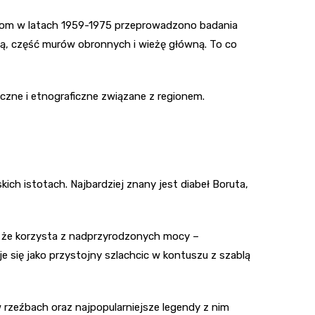
raniom w latach 1959-1975 przeprowadzono badania
ną, część murów obronnych i wieżę główną. To co
czne i etnograficzne związane z regionem.
ch istotach. Najbardziej znany jest diabeł Boruta,
ć, że korzysta z nadprzyrodzonych mocy –
uje się jako przystojny szlachcic w kontuszu z szablą
rzeźbach oraz najpopularniejsze legendy z nim