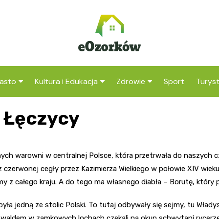
asto
Kultura i Edukacja
Zdrowie
Sport
Turys
ska
nwestycje
Koncerty i festiwale
Szpitale i medycyna
Atrak
 Łęczycy
Ozork
amorząd i polityka
Teatr i sztuka
Profilaktyka i zdrowie
okalna
Atrak
Biblioteka i literatura
okoli
ych warowni w centralnej Polsce, która przetrwała do naszych c
rodowisko i ekologia
Szkoły i przedszkola
 czerwonej cegły przez Kazimierza Wielkiego w połowie XIV wieku,
nstytucje
umy z całego kraju. A do tego ma własnego diabła – Borutę, któr
Uczelnie i nauka
yła jedną ze stolic Polski. To tutaj odbywały się sejmy, tu Wład
nwaldem w zamkowych lochach czekali na okup schwytani rycerze