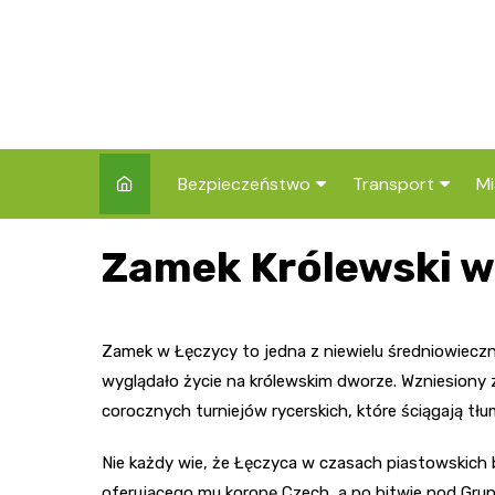
Skip
to
content
Bezpieczeństwo
Transport
Mi
Kronika policyjna
Komunikacja miej
I
Zamek Królewski w
Wypadki i zdarzenia
Drogi i remonty
S
l
Prewencja i edukacja
Zamek w Łęczycy to jedna z niewielu średniowieczn
policyjna
Ś
wyglądało życie na królewskim dworze. Wzniesiony z
I
corocznych turniejów rycerskich, które ściągają tł
Nie każdy wie, że Łęczyca w czasach piastowskich b
oferującego mu koronę Czech, a po bitwie pod Gru