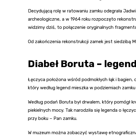
Decydującą rolę w ratowaniu zamku odegrała Jadwig
archeologiczne, a w 1964 roku rozpoczęto rekonst
widzimy dziś, to połączenie oryginalnych fragme
Od zakończenia rekonstrukcji zamek jest siedzibą 
Diabeł Boruta – lege
Łęczyca położona wśród podmokłych łąk i bagien, cz
który według legend mieszka w podziemiach zamku 
Według podań Boruta był drwalem, który pomógł kró
piekielnych mocy. Tak narodziła się legenda o łęczyc
przy boku – Pan zamku.
W muzeum można zobaczyć wystawę etnograficzną po