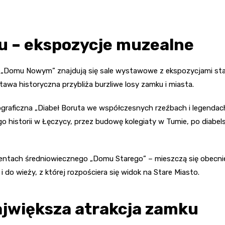
u – ekspozycje muzealne
Domu Nowym” znajdują się sale wystawowe z ekspozycjami stały
tawa historyczna przybliża burzliwe losy zamku i miasta.
graficzna „Diabeł Boruta we współczesnych rzeźbach i legendach”
go historii w Łęczycy, przez budowę kolegiaty w Tumie, po diabe
ch średniowiecznego „Domu Starego” – mieszczą się obecnie ka
 wieży, z której rozpościera się widok na Stare Miasto.
największa atrakcja zamku