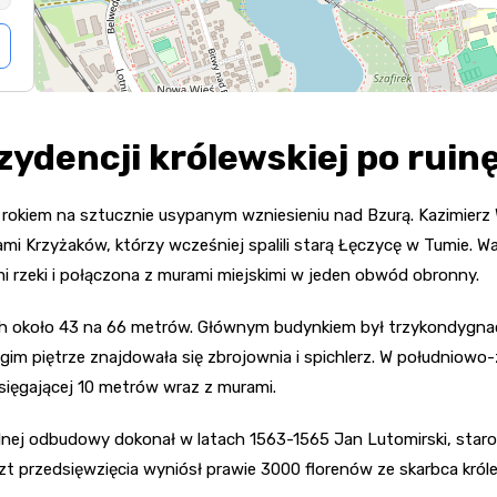
zydencji królewskiej po ruin
okiem na sztucznie usypanym wzniesieniu nad Bzurą. Kazimierz
mi Krzyżaków, którzy wcześniej spalili starą Łęczycę w Tumie. 
 rzeki i połączona z murami miejskimi w jeden obwód obronny.
h około 43 na 66 metrów. Głównym budynkiem był trzykondygnacyj
ugim piętrze znajdowała się zbrojownia i spichlerz. W południow
sięgającej 10 metrów wraz z murami.
ralnej odbudowy dokonał w latach 1563-1565 Jan Lutomirski, st
 przedsięwzięcia wyniósł prawie 3000 florenów ze skarbca król