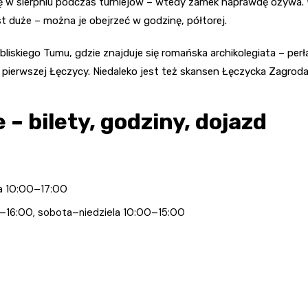
w sierpniu podczas turniejów – wtedy zamek naprawdę ożywa. W p
t duże – można je obejrzeć w godzinę, półtorej.
iskiego Tumu, gdzie znajduje się romańska archikolegiata – perła
pierwszej Łęczycy. Niedaleko jest też skansen Łęczycka Zagroda
– bilety, godziny, dojazd
ela 10:00–17:00
0–16:00, sobota–niedziela 10:00–15:00