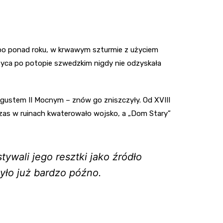
o po ponad roku, w krwawym szturmie z użyciem
czyca po potopie szwedzkim nigdy nie odzyskała
ustem II Mocnym – znów go zniszczyły. Od XVIII
 czas w ruinach kwaterowało wojsko, a „Dom Stary”
ywali jego resztki jako źródło
yło już bardzo późno.