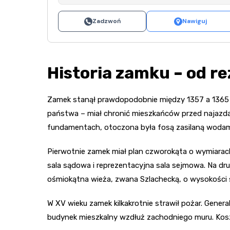
Zadzwoń
Nawiguj
Historia zamku – od re
Zamek stanął prawdopodobnie między 1357 a 1365 r
państwa – miał chronić mieszkańców przed najazda
fundamentach, otoczona była fosą zasilaną wodami
Pierwotnie zamek miał plan czworokąta o wymiarac
sala sądowa i reprezentacyjna sala sejmowa. Na dr
ośmiokątna wieża, zwana Szlachecką, o wysokości 
W XV wieku zamek kilkakrotnie strawił pożar. Gene
budynek mieszkalny wzdłuż zachodniego muru. Koszt