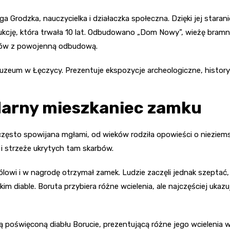
a Grodzka, nauczycielka i działaczka społeczna. Dzięki jej sta
rukcję, która trwała 10 lat. Odbudowano „Dom Nowy”, wieżę bram
ntów z powojenną odbudową.
Muzeum w Łęczycy. Prezentuje ekspozycje archeologiczne, history
ndarny mieszkaniec zamku
ęsto spowijana mgłami, od wieków rodziła opowieści o nieziemski
i strzeże ukrytych tam skarbów.
lowi i w nagrodę otrzymał zamek. Ludzie zaczęli jednak szepta
kim diable. Boruta przybiera różne wcielenia, ale najczęściej ukaz
święconą diabłu Borucie, prezentującą różne jego wcielenia w 