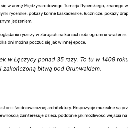
 się w arenę Międzynarodowego Turnieju Rycerskiego, znanego w c
ki rycerskie, pokazy konne kaskaderskie, łucznicze, pokazy drap
cznym jedzeniem.
o oglądanie rycerzy w zbrojach na koniach robi ogromne wrażenie
kilka dni można poczuć się jak w innej epoce.
ek w Łęczycy ponad 35 razy. To tu w 1409 roku 
mi zakończoną bitwą pod Grunwaldem.
torii i średniowiecznej architektury. Ekspozycje muzealne są pr
ewnością zainteresuje dzieci, podobnie jak możliwość wejścia na 