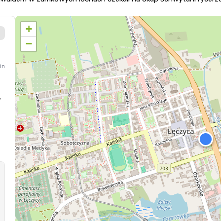
+
−
in
V