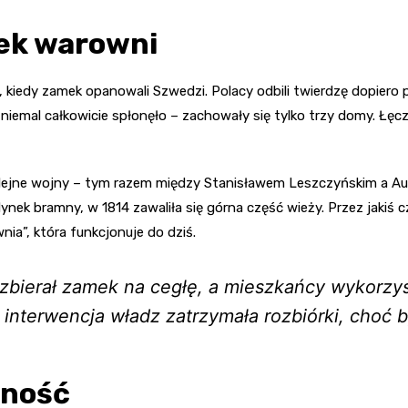
dek warowni
u, kiedy zamek opanowali Szwedzi. Polacy odbili twierdzę dopier
o niemal całkowicie spłonęło – zachowały się tylko trzy domy. Łę
lejne wojny – tym razem między Stanisławem Leszczyńskim a Aug
dynek bramny, w 1814 zawaliła się górna część wieży. Przez jakiś
ia”, która funkcjonuje do dziś.
zbierał zamek na cegłę, a mieszkańcy wykorzyst
interwencja władz zatrzymała rozbiórki, choć b
sność