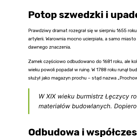
Potop szwedzki i upa
Prawdziwy dramat rozegrał się w sierpniu 1655 rok
artylerii. Warownia mocno ucierpiała, a samo miast
dawnego znaczenia.
Zamek częściowo odbudowano do 1681 roku, ale ko
wieku powoli popadał w ruinę. W 1788 roku runął bu
służył jako magazyn prochu – stąd nazwa „Prochown
W XIX wieku burmistrz Łęczycy ro
materiałów budowlanych. Dopiero 
Odbudowa i współcze