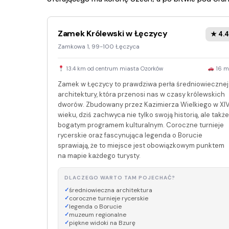
Zamek Królewski w Łęczycy
★ 4.4
Zamkowa 1, 99-100 Łęczyca
13.4 km od centrum miasta Ozorków
16 m
Zamek w Łęczycy to prawdziwa perła średniowiecznej
architektury, która przenosi nas w czasy królewskich
dworów. Zbudowany przez Kazimierza Wielkiego w XI
wieku, dziś zachwyca nie tylko swoją historią, ale także
bogatym programem kulturalnym. Coroczne turnieje
rycerskie oraz fascynująca legenda o Borucie
sprawiają, że to miejsce jest obowiązkowym punktem
na mapie każdego turysty.
DLACZEGO WARTO TAM POJECHAĆ?
średniowieczna architektura
coroczne turnieje rycerskie
legenda o Borucie
muzeum regionalne
piękne widoki na Bzurę