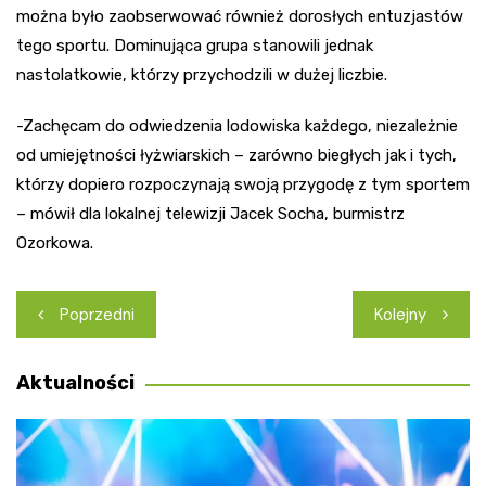
można było zaobserwować również dorosłych entuzjastów
tego sportu. Dominująca grupa stanowili jednak
nastolatkowie, którzy przychodzili w dużej liczbie.
-Zachęcam do odwiedzenia lodowiska każdego, niezależnie
od umiejętności łyżwiarskich – zarówno biegłych jak i tych,
którzy dopiero rozpoczynają swoją przygodę z tym sportem
– mówił dla lokalnej telewizji Jacek Socha, burmistrz
Ozorkowa.
Nawigacja
Poprzedni
Kolejny
wpisu
Aktualności