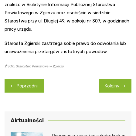
znaleźć w Biuletynie Informacji Publicznej Starostwa
Powiatowego w Zgierzu oraz osobiście w siedzibie
Starostwa przy ul. Długiej 49, w pokoju nr 307, w godzinach
pracy urzędu.
Starosta Zgierski zastrzega sobie prawo do odwołania lub
unieważnienia przetargów z istotnych powodów.
Źródło: Starostwo Powiatowe w Zgierzu
Nawigacja
Poprzedni
Kolejny
wpisu
Aktualności
Renowacja zgierskiej szkoły: krok w