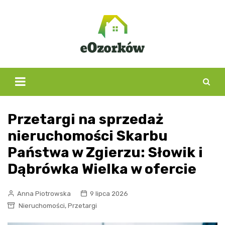
Skip
to
content
Przetargi na sprzedaż
nieruchomości Skarbu
Państwa w Zgierzu: Słowik i
Dąbrówka Wielka w ofercie
Anna Piotrowska
9 lipca 2026
,
Nieruchomości
Przetargi