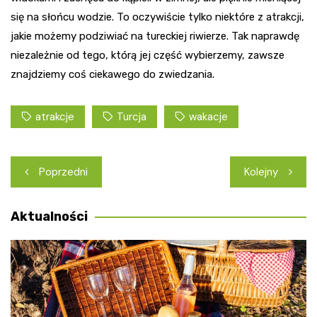
się na słońcu wodzie. To oczywiście tylko niektóre z atrakcji,
jakie możemy podziwiać na tureckiej riwierze. Tak naprawdę
niezależnie od tego, którą jej część wybierzemy, zawsze
znajdziemy coś ciekawego do zwiedzania.
atrakcje
Turcja
wakacje
Nawigacja
Poprzedni
Kolejny
wpisu
Aktualności