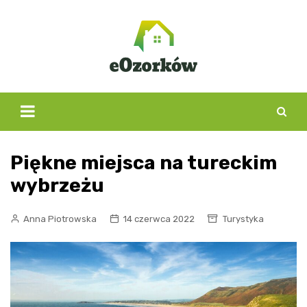
Skip
to
content
Piękne miejsca na tureckim
wybrzeżu
Anna Piotrowska
14 czerwca 2022
Turystyka