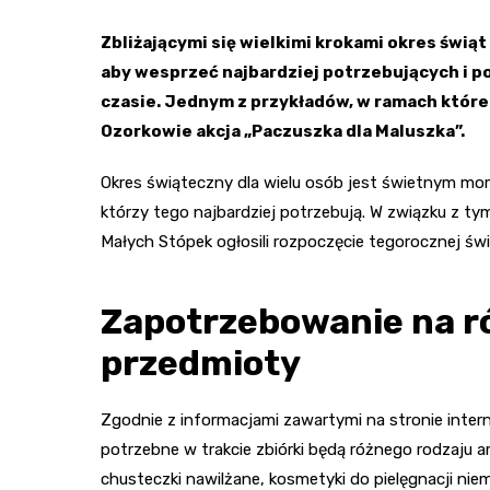
Zbliżającymi się wielkimi krokami okres świ
aby wesprzeć najbardziej potrzebujących i p
czasie. Jednym z przykładów, w ramach któr
Ozorkowie akcja „Paczuszka dla Maluszka”.
Okres świąteczny dla wielu osób jest świetnym mo
którzy tego najbardziej potrzebują. W związku z t
Małych Stópek ogłosili rozpoczęcie tegorocznej świą
Zapotrzebowanie na r
przedmioty
Zgodnie z informacjami zawartymi na stronie inter
potrzebne w trakcie zbiórki będą różnego rodzaju art
chusteczki nawilżane, kosmetyki do pielęgnacji niemo