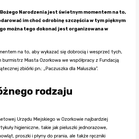
ąt Bożego Narodzenia jest świetnym momentem na to,
odarować im choć odrobinę szczęścia w tym pięknym
ego można tego dokonać jest organizowana w
mentem na to, aby wykazać się dobrocią i wesprzeć tych,
ym burmistrz Miasta Ozorkowa we współpracy z Fundacją
tecznej zbiórki pn.: „Paczuszka dla Maluszka”.
óżnego rodzaju
netowej Urzędu Miejskiego w Ozorkowie najbardziej
ykuły higieniczne, takie jak pieluszki jednorazowe,
wląt, proszki i płyny do prania, ale także ręczniki