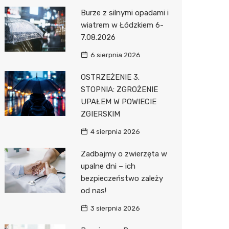
Pozostałe
Sport i rozrywka
Laryngo
Myjnia 
Bibliote
Klub
Burze z silnymi opadami i
wiatrem w Łódzkiem 6-
Zwierzęta
Dermat
Pomoc 
Przedsz
Wesele
Sklep z
7.08.2026
Sklepy specjalistyczne
Okulista
Stacja 
Siłownia
Wetery
Jubiler
6 sierpnia 2026
Sieci handlowe
Dietety
Stacja p
Optyk
Lidl
OSTRZEŻENIE 3.
STOPNIA: ZGROŻENIE
Usługi
Psychot
Mechan
Sklep w
Stokrot
Drukarn
UPAŁEM W POWIECIE
Sklep m
Księgar
Żabka
Lombar
ZGIERSKIM
Przycho
Sklep r
Media E
Geodet
4 sierpnia 2026
Kwiaciar
Pepco
Meble n
Zadbajmy o zwierzęta w
upalne dni – ich
Action
Taxi
bezpieczeństwo zależy
od nas!
Biedron
Fotogra
3 sierpnia 2026