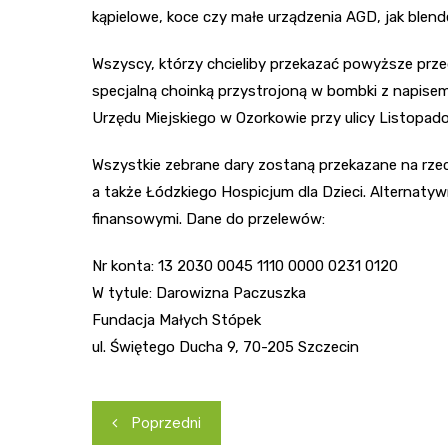
kąpielowe, koce czy małe urządzenia AGD, jak blende
Wszyscy, którzy chcieliby przekazać powyższe prze
specjalną choinką przystrojoną w bombki z napisem 
Urzędu Miejskiego w Ozorkowie przy ulicy Listopado
Wszystkie zebrane dary zostaną przekazane na rz
a także Łódzkiego Hospicjum dla Dzieci. Alternat
finansowymi. Dane do przelewów:
Nr konta: 13 2030 0045 1110 0000 0231 0120
W tytule: Darowizna Paczuszka
Fundacja Małych Stópek
ul. Świętego Ducha 9, 70-205 Szczecin
Nawigacja
Poprzedni