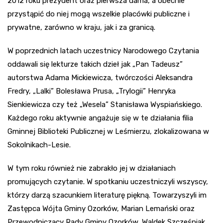
2012 roku prezydent oraz pierwsza dama, a obecnie
przystąpić do niej mogą wszelkie placówki publiczne i
prywatne, zarówno w kraju, jak i za granicą.
W poprzednich latach uczestnicy Narodowego Czytania
oddawali się lekturze takich dzieł jak „Pan Tadeusz”
autorstwa Adama Mickiewicza, twórczości Aleksandra
Fredry, „Lalki” Bolesława Prusa, „Trylogii” Henryka
Sienkiewicza czy też „Wesela” Stanisława Wyspiańskiego.
Każdego roku aktywnie angażuje się w te działania filia
Gminnej Biblioteki Publicznej w Leśmierzu, zlokalizowana w
Sokolnikach-Lesie.
W tym roku również nie zabrakło jej w działaniach
promujących czytanie. W spotkaniu uczestniczyli wszyscy,
którzy darzą szacunkiem literaturę piękną. Towarzyszyli im
Zastępca Wójta Gminy Ozorków, Marian Lemański oraz
Przewodniczący Rady Gminy Ozorków, Waldek Szcześniak.