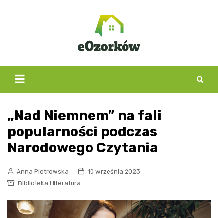
Skip
to
content
„Nad Niemnem” na fali
popularności podczas
Narodowego Czytania
Anna Piotrowska
10 września 2023
Biblioteka i literatura