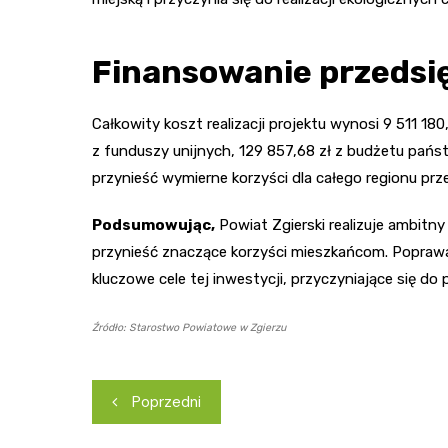
Finansowanie przedsi
Całkowity koszt realizacji projektu wynosi 9 511 180
z funduszy unijnych, 129 857,68 zł z budżetu państ
przynieść wymierne korzyści dla całego regionu przez
Podsumowując,
Powiat Zgierski realizuje ambitn
przynieść znaczące korzyści mieszkańcom. Popraw
kluczowe cele tej inwestycji, przyczyniające się do p
Źródło: Starostwo Powiatowe w Zgierzu
Nawigacja
Poprzedni
wpisu