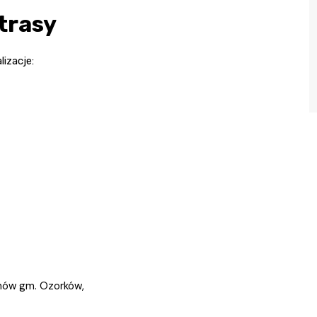
trasy
izacje:
anów gm. Ozorków,