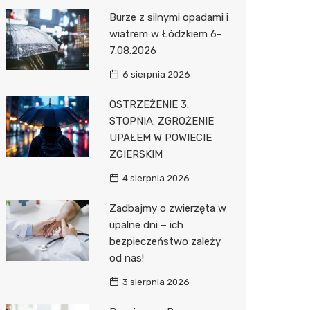
Pozostałe
Sport i rozrywka
Laryngo
Myjnia 
Bibliote
Klub
Burze z silnymi opadami i
wiatrem w Łódzkiem 6-
Zwierzęta
Dermat
Pomoc 
Przedsz
Wesele
Sklep z
7.08.2026
Sklepy specjalistyczne
Okulista
Stacja 
Siłownia
Wetery
Jubiler
6 sierpnia 2026
Sieci handlowe
Dietety
Stacja p
Optyk
Lidl
OSTRZEŻENIE 3.
STOPNIA: ZGROŻENIE
Usługi
Psychot
Mechan
Sklep w
Stokrot
Drukarn
UPAŁEM W POWIECIE
Sklep m
Księgar
Żabka
Lombar
ZGIERSKIM
Przycho
Sklep r
Media E
Geodet
4 sierpnia 2026
Kwiaciar
Pepco
Meble n
Zadbajmy o zwierzęta w
upalne dni – ich
Action
Taxi
bezpieczeństwo zależy
od nas!
Biedron
Fotogra
3 sierpnia 2026