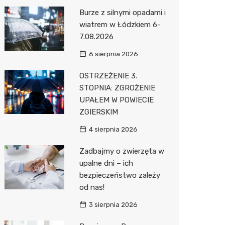
Pozostałe
Sport i rozrywka
Laryngo
Myjnia 
Bibliote
Klub
Burze z silnymi opadami i
wiatrem w Łódzkiem 6-
Zwierzęta
Dermat
Pomoc 
Przedsz
Wesele
Sklep z
7.08.2026
Sklepy specjalistyczne
Okulista
Stacja 
Siłownia
Wetery
Jubiler
6 sierpnia 2026
Sieci handlowe
Dietety
Stacja p
Optyk
Lidl
OSTRZEŻENIE 3.
STOPNIA: ZGROŻENIE
Usługi
Psychot
Mechan
Sklep w
Stokrot
Drukarn
UPAŁEM W POWIECIE
Sklep m
Księgar
Żabka
Lombar
ZGIERSKIM
Przycho
Sklep r
Media E
Geodet
4 sierpnia 2026
Kwiaciar
Pepco
Meble n
Zadbajmy o zwierzęta w
upalne dni – ich
Action
Taxi
bezpieczeństwo zależy
od nas!
Biedron
Fotogra
3 sierpnia 2026