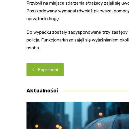
Przybyli na miejsce zdarzenia strażacy zajęli się
Poszkodowany wymagał również pierwszej pomocy. 
uprzątnęli drogę.
Do wypadku zostały zadysponowane trzy zastępy 
policja. Funkcjonariusze zajęli się wyjaśnianiem o
osoba.
Nawigacja
Poprzedni
wpisu
Aktualności