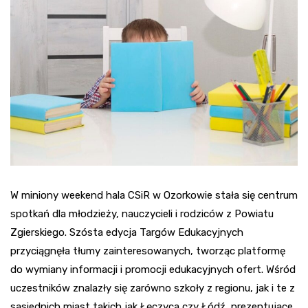
W miniony weekend hala CSiR w Ozorkowie stała się centrum
spotkań dla młodzieży, nauczycieli i rodziców z Powiatu
Zgierskiego. Szósta edycja Targów Edukacyjnych
przyciągnęła tłumy zainteresowanych, tworząc platformę
do wymiany informacji i promocji edukacyjnych ofert. Wśród
uczestników znalazły się zarówno szkoły z regionu, jak i te z
sąsiednich miast takich jak Łęczyca czy Łódź, prezentujące