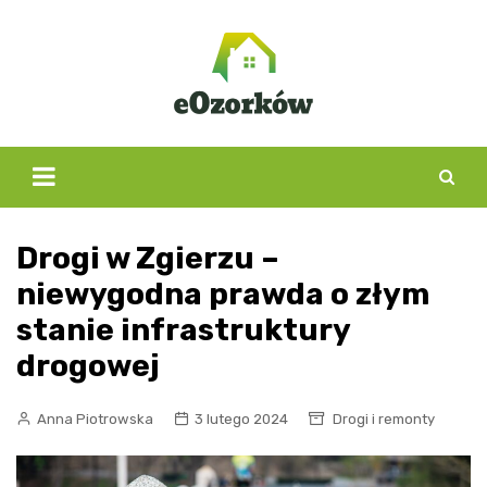
Skip
to
content
Drogi w Zgierzu –
niewygodna prawda o złym
stanie infrastruktury
drogowej
Anna Piotrowska
3 lutego 2024
Drogi i remonty